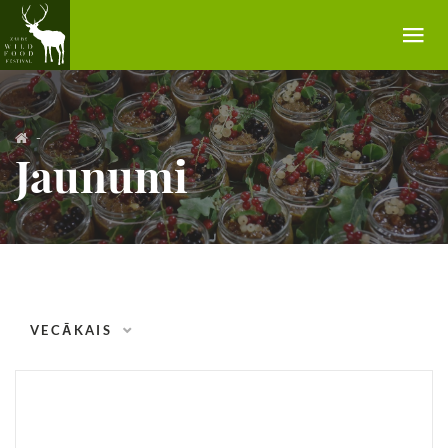
PAR FESTIVĀLU
-
Jaunumi
GARŠU TIRGUS
RECEPTES
GALERIJA
NAKTSMĪTNES
VECĀKAIS
KONTAKTI