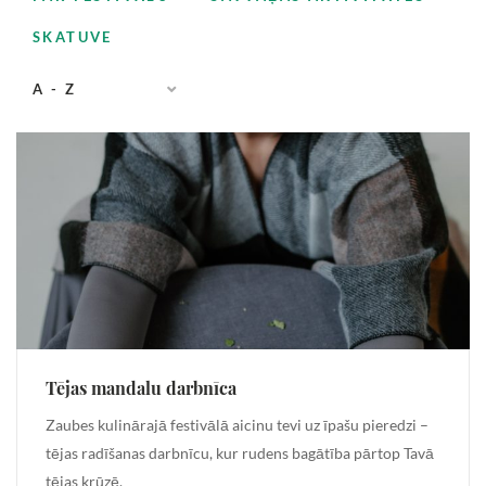
SKATUVE
A - Z
Tējas mandalu darbnīca
Zaubes kulinārajā festivālā aicinu tevi uz īpašu pieredzi –
tējas radīšanas darbnīcu, kur rudens bagātība pārtop Tavā
tējas krūzē.