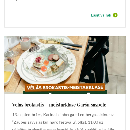
Lasīt vairāk
Vēlās brokastis – meistarklase Garšu saspēle
13. septembrī es, Karīna Leinberga – Lemberga, aicinu uz
“Zaubes savvaļas kulināro festivālu”, plkst. 11.00 uz
vēlajām brokastīm ezera krastā, kur būšu uzklājusi svētku