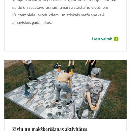
galdu un sagatavojusi jaunu garšu stāstu no vietējiem
Kurzemnieku produktiem - mistiskais meža spēks 4
ainaviskos gadalaikos.
Lasīt vairāk
Zivju un makšķerēšanas aktivitātes