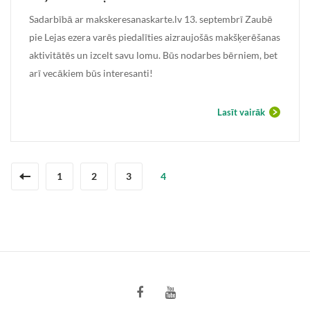
Sadarbībā ar makskeresanaskarte.lv 13. septembrī Zaubē
pie Lejas ezera varēs piedalīties aizraujošās makšķerēšanas
aktivitātēs un izcelt savu lomu. Būs nodarbes bērniem, bet
arī vecākiem būs interesanti!
Lasīt vairāk
1
2
3
4