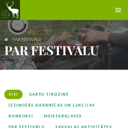
PAR FESTIVĀLU
-
PAR FESTIVĀLU
-
PAR FESTIVĀLU
GARŠU TIRGUS
RECEPTES
GALERIJA
NAKTSMĪTNES
VISI
GARŠU TIRDZIŅŠ
KONTAKTI
IZZINOŠĀS DARBNĪCAS UN LEKCIJAS
KONKURSI
MEISTARKLASES
PAR FESTIVĀLU
SAVVAĻAS AKTIVITĀTES