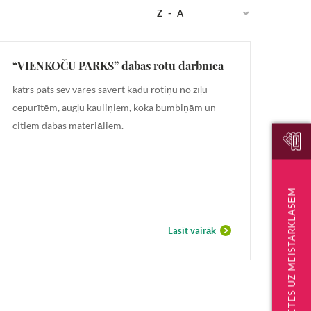
Z - A
“VIENKOČU PARKS” dabas rotu darbnīca
katrs pats sev varēs savērt kādu rotiņu no zīļu
cepurītēm, augļu kauliņiem, koka bumbiņām un
citiem dabas materiāliem.
BIĻETES UZ MEISTARKLASĒM
Lasīt vairāk