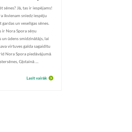
t sēnes? Jā, tas ir iespējams!
 ikvienam sniedz iespēju
 gardas un veselīgas sēnes.
s ir Nora Spora sēņu
 un ūdens smidzinātājs, lai
sava virtuves galda sagaidītu
brīd Nora Spora piedāvājumā
stersēnes, Gļotainā …
Lasīt vairāk