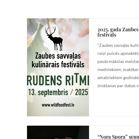
2025. gada Zaubes 
festivāls
“Zaubes savvaļas kulin
reizi pulcēs apmeklētā
pavārmākslas meista
medniekiem, makšķer
amatniekiem godināt
zināšanas par dabas v
“Nora Spora” sēņ