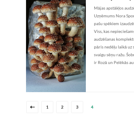
Mājas apstākļos audzē
Uzņēmums Nora Spora
pašu spēkiem izaudzēt
Viss, kas nepieciešam
audzēšanas komplekts
pāris nedēļu laikā uz 
svaigu sēņu ražu. Šo
ir Rozā un Pelēkās au
1
2
3
4