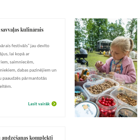
savvaļas kulinārais
ārais festivāls” jau devīto
jus, lai kopā ar
riem, saimniecēm,
niekiem, dabas pazinējiem un
u paaudzēs pārmantotās
eltēm.
Lasīt vairāk
u audzēšanas komplekti