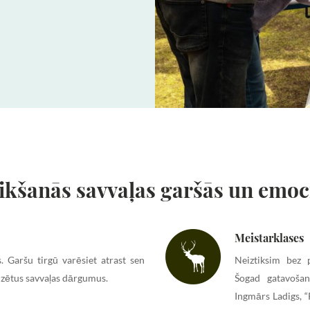
ikšanās savvaļas garšās un emoc
Meistarklases
. Garšu tirgū varēsiet atrast sen
Neiztiksim bez 
dzētus savvaļas dārgumus.
Šogad gatavošan
Ingmārs Ladigs, “