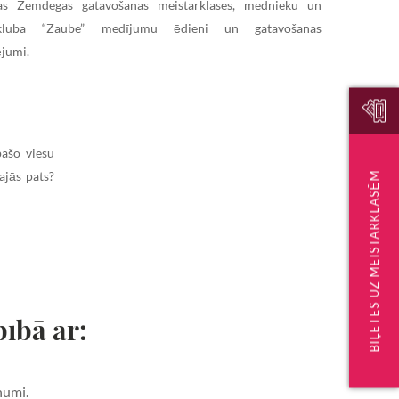
as Zemdegas gatavošanas meistarklases, mednieku un
kluba “Zaube” medījumu ēdieni un gatavošanas
jumi.
pašo viesu
ajās pats?
BIĻETES UZ MEISTARKLASĒM
ībā ar:
numi.