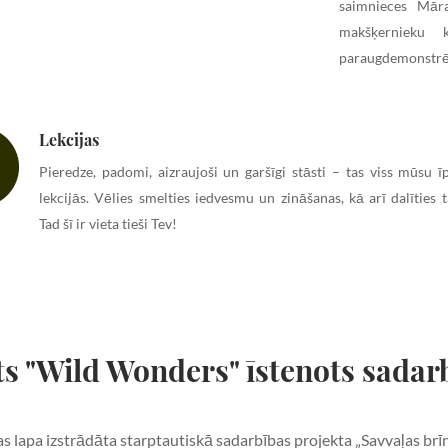
saimnieces Mār
makšķernieku 
paraugdemonstrē
Lekcijas
Pieredze, padomi, aizraujoši un garšīgi stāsti – tas viss mūsu ī
lekcijās. Vēlies smelties iedvesmu un zināšanas, kā arī dalīties t
Tad šī ir vieta tieši Tev!
s "Wild Wonders" īstenots sadarb
s lapa izstrādāta starptautiskā sadarbības projekta „Savvaļas brī