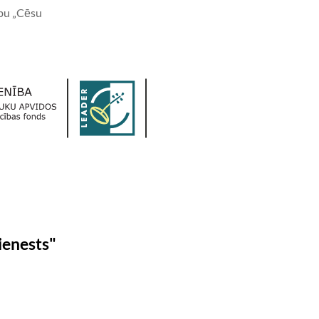
bu „Cēsu
ienests"