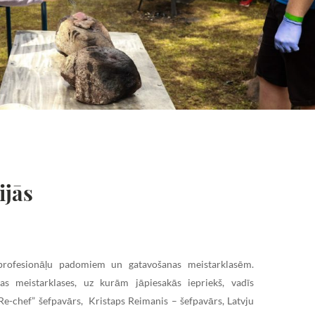
ijās
profesionāļu padomiem un gatavošanas meistarklasēm.
as meistarklases, uz kurām jāpiesakās iepriekš, vadīs
Re-chef” šefpavārs, Kristaps Reimanis – šefpavārs, Latvju