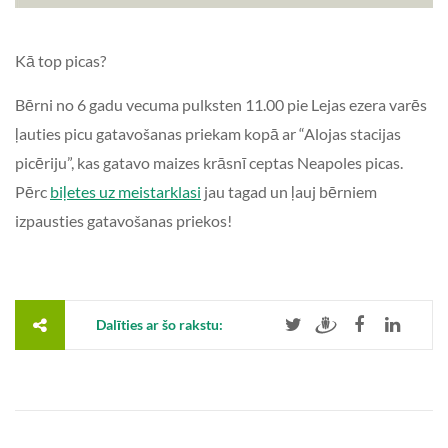
Kā top picas?
Bērni no 6 gadu vecuma pulksten 11.00 pie Lejas ezera varēs
ļauties picu gatavošanas priekam kopā ar “Alojas stacijas
picēriju”, kas gatavo maizes krāsnī ceptas Neapoles picas.
Pērc
biļetes uz meistarklasi
jau tagad un ļauj bērniem
izpausties gatavošanas priekos!
Dalīties ar šo rakstu: