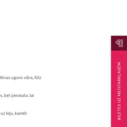
BIĻETES UZ MEISTARKLASĒM
lēnas uguns vāra, līdz
, bet pieskata, lai
 uz leju, kamēr