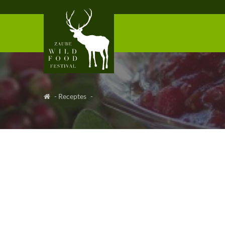
-
Receptes
-