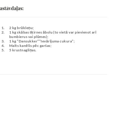
astāvdaļas:
2 kg brūkleņu;
1 kg skābas šķirnes ābolu (to vietā var pievienot arī
bumbierus vai plūmes);
1 kg “Dansukker”“Ievārījuma cukura”;
Malts kanēlis pēc garšas;
5 krustnagliņas.