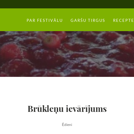
PAR FESTIVĀLU
GARŠU TIRGUS
RECEPTE
Brūkleņu ievārījums
Ēdieni