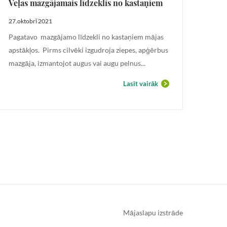
Veļas mazgājamais līdzeklis no kastaņiem
Nātr
27.oktobrī 2021
27.ok
Pagatavo mazgājamo līdzekli no kastaņiem mājas
Paga
apstākļos. Pirms cilvēki izgudroja ziepes, apģērbus
kotle
mazgāja, izmantojot augus vai augu pelnus...
olbal
Lasīt vairāk
Mājaslapu izstrāde