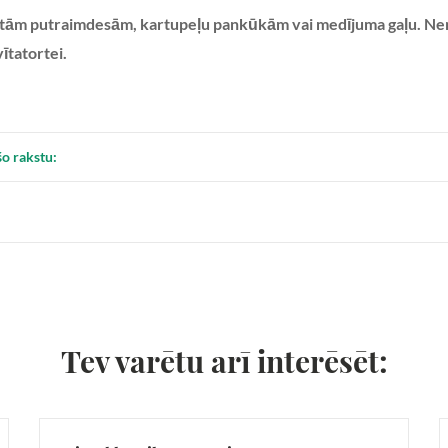
tām putraimdesām, kartupeļu pankūkām vai medījuma gaļu. Nemai
vītatortei.
šo rakstu:
Tev varētu arī interēsēt: