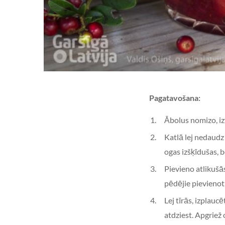
Pagatavošana:
Ābolus nomizo, izt
Katlā lej nedaudz
ogas izšķīdušas, b
Pievieno atlikušās
pēdējie pievienot
Lej tīrās, izplau
atdziest. Apgriež 