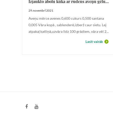
Izjaukto ābolu kūka ar rudens aveņu gēlu un mandeļu drumstalām (rudens ābols, sāļā karamele, avenes)
29.novembrī 2021
tātes
Aveņu mērce avenes 0,600 cukurs 0,500 santana
s
0,005 Vāra kopā , sablenderē,izberž caur sietu. Lej
...
atpakaļ katliņā,uzvāra līdz 100 grādiem, vāra vēl 2...
āk
Lasīt vairāk