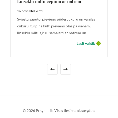
Linsēklu miltu cepumi ar nātrēm
16.novembrī 2021
Sviestu saputo, pievieno pūdercukuru un vaniļas
cukuru, turpina kult, pievieno olas pa vienam,
linsēklu miltus,kuri samaisīti ar nātrēm un...
Lasīt vairāk
© 2026 Pragmatik. Visas tiesības aizsargātas