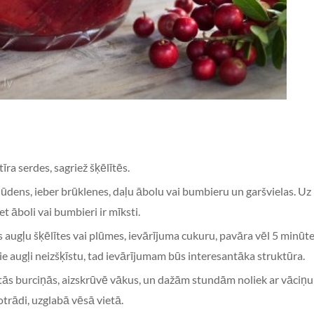
īra serdes, sagriež šķēlītēs.
 ūdens, ieber brūklenes, daļu ābolu vai bumbieru un garšvielas. Uz 
et āboli vai bumbieri ir mīksti.
 augļu šķēlītes vai plūmes, ievārī­juma cukuru, pavāra vēl 5 minūtes
ie augļi neizšķīstu, tad ievārījumam būs interesantāka struktūra.
cētās burciņās, aizskrūvē vākus, un dažām stundām noliek ar vāciņu
otrādi, uzglabā vēsā vietā.