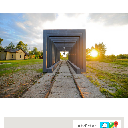
]
Atvērt ar: