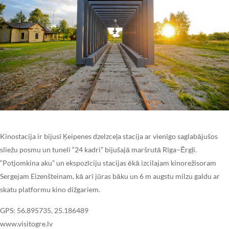
Kinostacija ir bijusī Ķeipenes dzelzceļa stacija ar vienīgo saglabājušos
sliežu posmu un tuneli “24 kadri” bijušajā maršrutā Rīga–Ērgļi.
“Potjomkina aku” un ekspozīciju stacijas ēkā izcilajam kinorežisoram
Sergejam Eizenšteinam, kā arī jūras bāku un 6 m augstu milzu galdu ar
skatu platformu kino dižgariem.
GPS: 56.895735, 25.186489
www.visitogre.lv